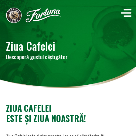
Ziua Cafelei
Despre noi
Retail
Produse
Descoperă gustul câștigător
Rețete
Procesul nostru
ZIUA CAFELEI
ESTE ȘI ZIUA NOASTRĂ!